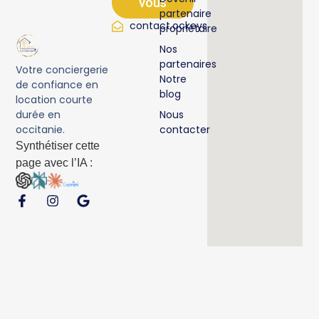
vous
partenaire
contact.ockeys@gmail.com
propriétaire
Nos
partenaires
Votre conciergerie
Notre
de confiance en
blog
location courte
durée en
Nous
occitanie.
contacter
Synthétiser cette
page avec l’IA :