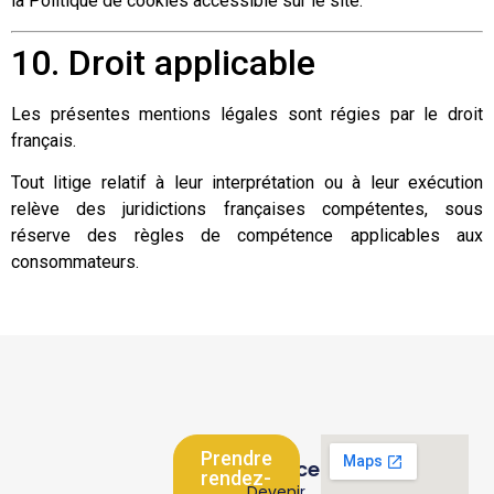
la Politique de cookies accessible sur le site.
10. Droit applicable
Les présentes mentions légales sont régies par le droit
français.
Tout litige relatif à leur interprétation ou à leur exécution
relève des juridictions françaises compétentes, sous
réserve des règles de compétence applicables aux
consommateurs.
Nos
Prendre
services
rendez-
Devenir